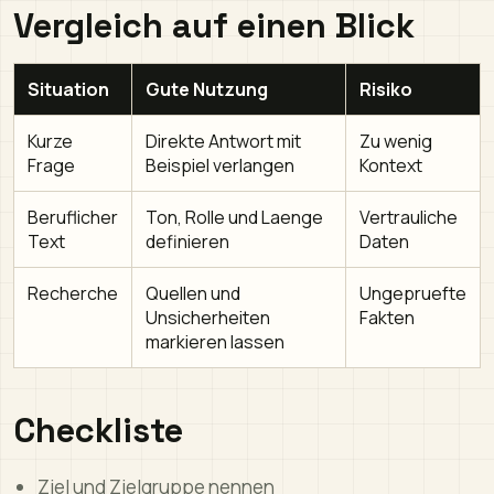
Vergleich auf einen Blick
Situation
Gute Nutzung
Risiko
Kurze
Direkte Antwort mit
Zu wenig
Frage
Beispiel verlangen
Kontext
Beruflicher
Ton, Rolle und Laenge
Vertrauliche
Text
definieren
Daten
Recherche
Quellen und
Ungepruefte
Unsicherheiten
Fakten
markieren lassen
Checkliste
Ziel und Zielgruppe nennen