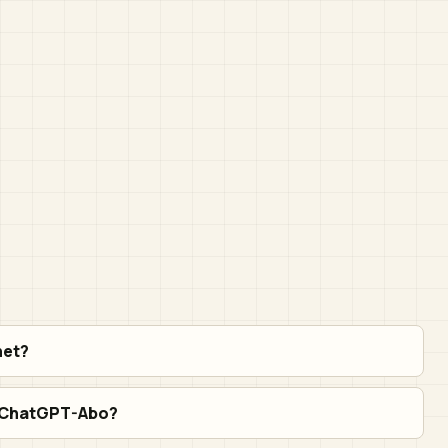
net?
s ChatGPT-Abo?