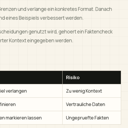
e Grenzen und verlange ein konkretes Format. Danach
and eines Beispiels verbessert werden.
tscheidungen genutzt wird, gehoert ein Faktencheck
ierter Kontext eingegeben werden.
Risiko
iel verlangen
Zu wenig Kontext
finieren
Vertrauliche Daten
en markieren lassen
Ungepruefte Fakten